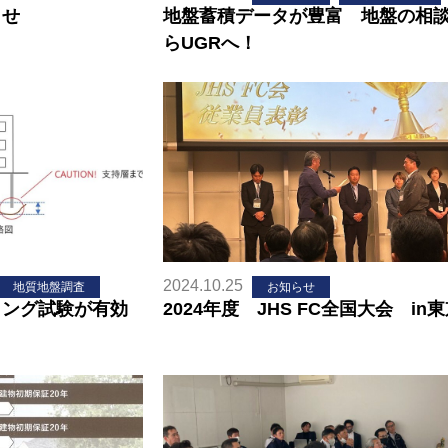
らせ
地盤蓄積データが豊富 地盤の相
らUGRへ！
2024.10.25
地質地盤調査
お知らせ
ィング試験が有効
2024年度 JHS FC全国大会 in