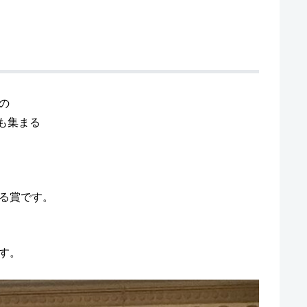
の
超も集まる
る賞です。
す。